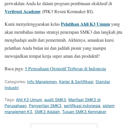
perwakilan Anda ke dalam program pembinaan eksklusif di
Veritrust Academy
(PJK3 Resmi Kemnaker RI).
Pelatihan Ahli K3 Umum
Kami menyelenggarakan kelas
yang
akan membahas tuntas strategi penerapan SMK3 dan langkah jitu
menghadapi audit dari pemerintah. Akhirnya, amankan kursi
pelatihan Anda bulan ini dan jadilah pionir yang mampu
mewujudkan tempat kerja super aman dan produktif!
Baca juga:
5 Perusahaan Otomotif Terbesar di Indonesia
Categories:
Info Manajemen
,
Karier & Sertifikasi
,
Standar
Industri
Tags:
Ahli K3 Umum
,
audit SMK3
,
Manfaat SMK3 di
Perusahaan
,
Pengertian SMK3
,
sertifikasi indonesia
,
sistem
manajemen K3
,
SMK3 Adalah
,
Tujuan SMK3 Kemnaker