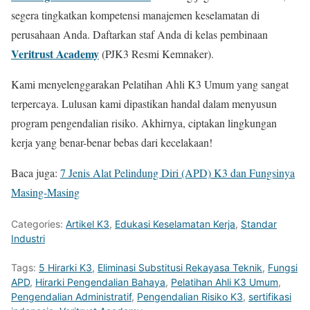
segera tingkatkan kompetensi manajemen keselamatan di
perusahaan Anda. Daftarkan staf Anda di kelas pembinaan
Veritrust Academy
(PJK3 Resmi Kemnaker).
Kami menyelenggarakan Pelatihan Ahli K3 Umum yang sangat
terpercaya. Lulusan kami dipastikan handal dalam menyusun
program pengendalian risiko. Akhirnya, ciptakan lingkungan
kerja yang benar-benar bebas dari kecelakaan!
Baca juga:
7 Jenis Alat Pelindung Diri (APD) K3 dan Fungsinya
Masing-Masing
Categories:
Artikel K3
,
Edukasi Keselamatan Kerja
,
Standar
Industri
Tags:
5 Hirarki K3
,
Eliminasi Substitusi Rekayasa Teknik
,
Fungsi
APD
,
Hirarki Pengendalian Bahaya
,
Pelatihan Ahli K3 Umum
,
Pengendalian Administratif
,
Pengendalian Risiko K3
,
sertifikasi