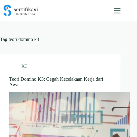
Skip
to
content
Tag
teori domino k3
K3
Teori Domino K3: Cegah Kecelakaan Kerja dari
Awal