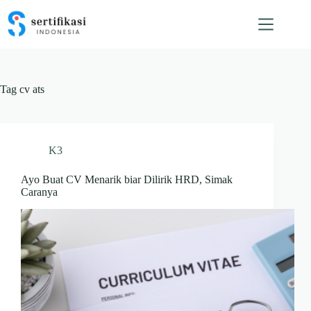
Skip
to
content
Tag
cv ats
K3
Ayo Buat CV Menarik biar Dilirik HRD, Simak
Caranya